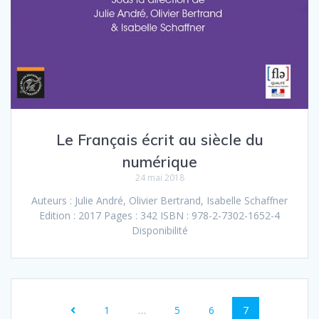
Le Français écrit au siècle du
numérique
24 mai 2018
Auteurs : Julie André, Olivier Bertrand, Isabelle Schaffner
Edition : 2017 Pages : 342 ISBN : 978-2-7302-1652-4
Disponibilité
Navigation
Page
Page
Page
Page
1
…
5
6
7