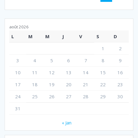
au
sein
des
août 2026
L
M
M
J
V
S
D
articles
1
2
3
4
5
6
7
8
9
10
11
12
13
14
15
16
17
18
19
20
21
22
23
24
25
26
27
28
29
30
31
« Jan