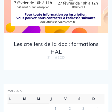
Les ateliers de la doc : formations
HAL
31 mai 2025
mai 2025
L
M
M
J
V
S
D
1
2
3
4