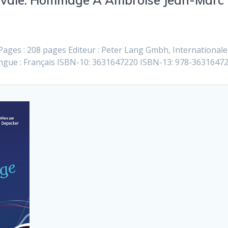
 Pages : 208 pages Editeur : Peter Lang Gmbh, Internationale
ngue : Français ISBN-10: 3631647220 ISBN-13: 978-3631647