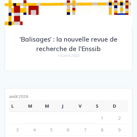
‘Balisages’ : la nouvelle revue de
recherche de l’Enssib
14 avril 2020
août 2026
L
M
M
J
V
S
D
1
2
3
4
5
6
7
8
9