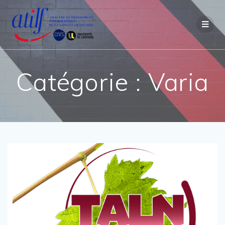
Passer
au
contenu
Catégorie :
Varia