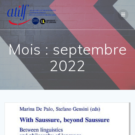
Passer
au
contenu
Mois :
septembre
2022