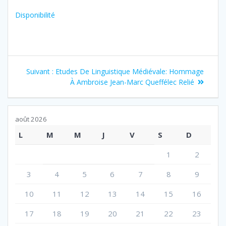
Disponibilité
Navigation
Article
Suivant :
Etudes De Linguistique Médiévale: Hommage
de
suivant
À Ambroise Jean-Marc Queffélec Relié
:
l’article
août 2026
L
M
M
J
V
S
D
1
2
3
4
5
6
7
8
9
10
11
12
13
14
15
16
17
18
19
20
21
22
23