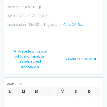
Nbre de pages : 182 p.
ISBN : 978-2-8073-0008-8
Localisation : Site SDL : linguistique,
Cote CVi GUI
Navigation
Article
Précédent :
Lexical
de
précédent
collocation analysis :
Article
Suivant :
La vieille
:
advances and
suivant
l’article
applications
:
août 2026
L
M
M
J
V
S
D
1
2