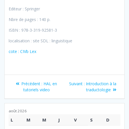
Editeur : Springer
Nbre de pages : 140 p.
ISBN : 978-3-319-92581-3
localisation : site SDL : linguistique
cote : CIVb Lex
Navigation
Article
Article
Précédent :
HAL en
Suivant :
Introduction à la
de
précédent
suivant
tutoriels video
traductologie
:
:
l’article
août 2026
L
M
M
J
V
S
D