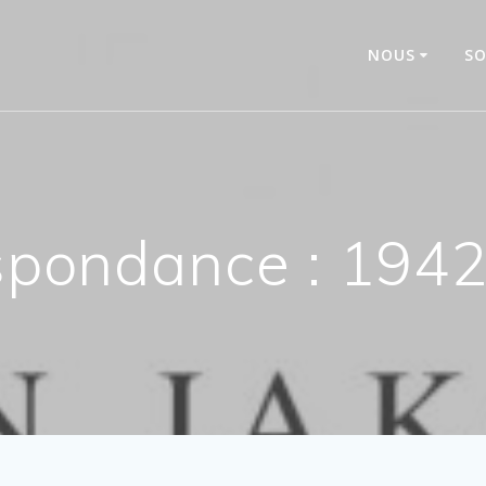
NOUS
SO
spondance : 194