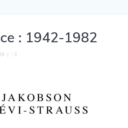
ce : 1942-1982
018
|
0