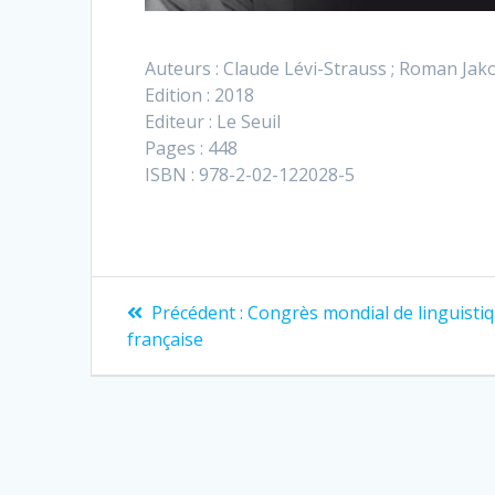
Auteurs : Claude Lévi-Strauss ; Roman Ja
Edition : 2018
Editeur : Le Seuil
Pages : 448
ISBN : 978-2-02-122028-5
Navigation
Article
Précédent :
Congrès mondial de linguisti
précédent
de
française
:
l’article