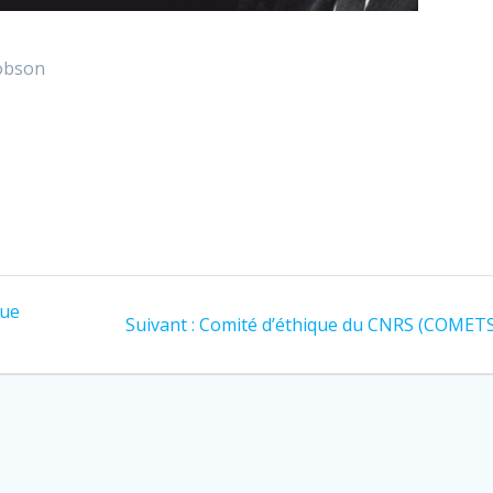
kobson
que
Article
Suivant :
Comité d’éthique du CNRS (COMET
suivant
: