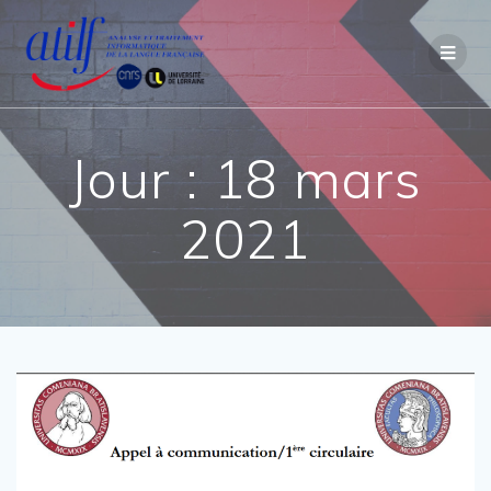
Passer
au
contenu
Jour :
18 mars
2021