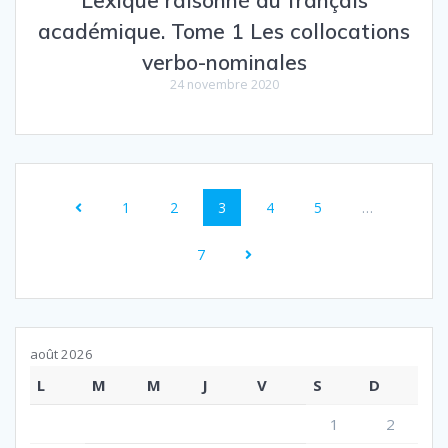
Lexique raisonné du français
académique. Tome 1 Les collocations
verbo-nominales
24 novembre 2020
Navigation
Page
Page
Page
Page
Page
1
2
3
4
5
…
au
Page
sein
7
des
articles
août 2026
L
M
M
J
V
S
D
1
2