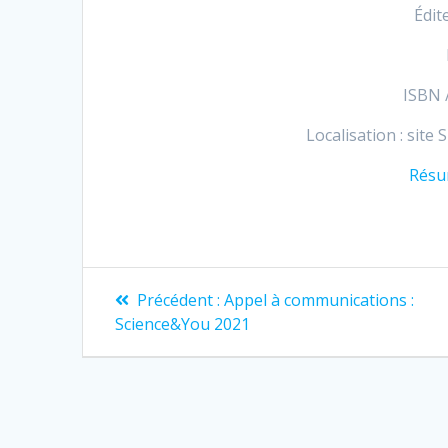
Édi
ISBN 
Localisation : site
Résum
Navigation
Article
Précédent :
Appel à communications :
précédent
de
Science&You 2021
:
l’article