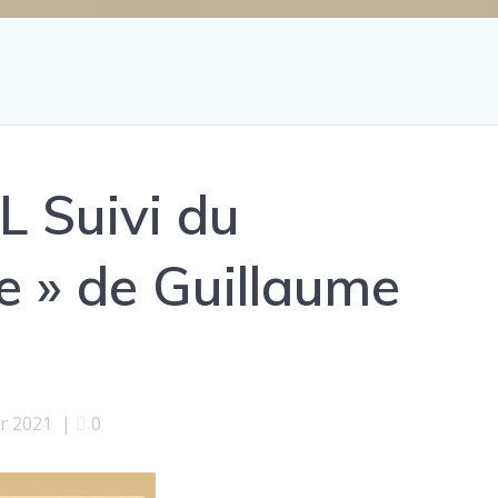
 Suivi du
 » de Guillaume
er 2021
|
0