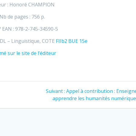
teur : Honoré CHAMPION
Nb de pages : 756 p.
/ EAN : 978-2-745-34590-5
 SDL – Linguistique, COTE
FIIb2 BUE 15e
é sur le site de l’éditeur
Article
Suivant :
Appel à contribution : Enseign
suivant
apprendre les humanités numériqu
: