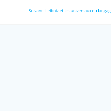
Article
Suivant :
Leibniz et les universaux du langa
suivant
: