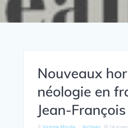
Nouveaux hori
néologie en f
Jean-François
Virginie Moulla
Archives
24 nove