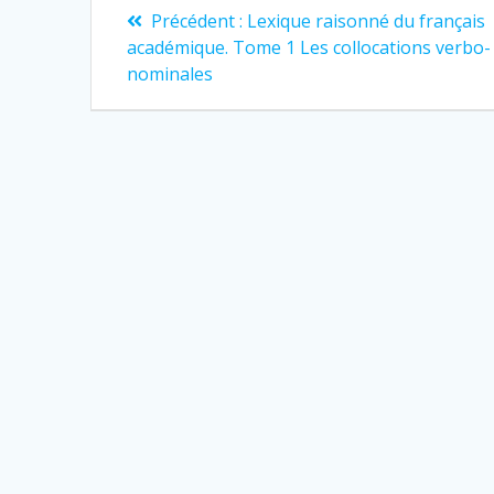
Navigation
Article
Précédent :
Lexique raisonné du français
précédent
de
académique. Tome 1 Les collocations verbo-
:
nominales
l’article