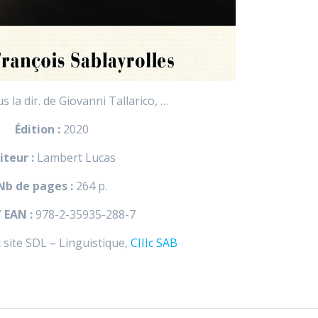
s la dir. de Giovanni Tallarico, …
Édition :
2020
iteur :
Lambert Lucas
Nb de pages :
264 p.
/ EAN :
978-2-35935-288-7
:
site SDL – Linguistique,
CIIIc SAB