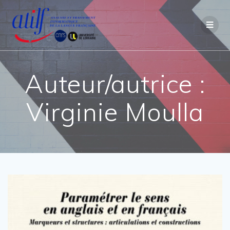
Passer
au
contenu
Auteur/autrice :
Virginie Moulla