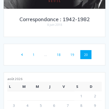
Correspondance : 1942-1982
8 juin 2018
Navigation
Page
Page
Page
Page
1
…
18
19
20
au
sein
des
août 2026
L
M
M
J
V
S
D
articles
1
2
3
4
5
6
7
8
9