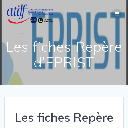
Passer
au
contenu
Les fiches Repère
d’EPRIST
Les fiches Repère