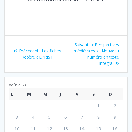
Navigation
Article
Suivant :
« Perspectives
de
Article
suivant
Précédent :
Les fiches
médiévales » : Nouveau
précédent
:
Repère d’EPRIST
numéro en texte
l’article
:
intégral
août 2026
L
M
M
J
V
S
D
1
2
3
4
5
6
7
8
9
10
11
12
13
14
15
16