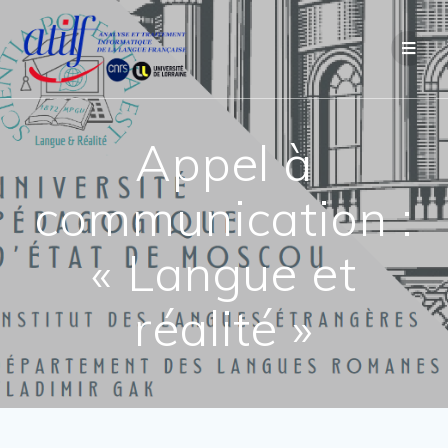
Passer
au
contenu
Appel à
communication :
« Langue et
réalité »