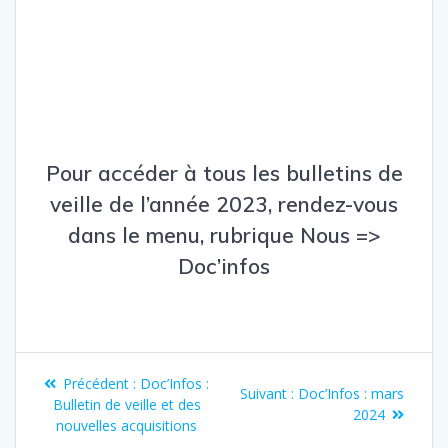
Pour accéder à tous les bulletins de
veille de l’année 2023, rendez-vous
dans le menu, rubrique
Nous =>
Doc’infos
Navigation
Article
Précédent :
Doc’Infos :
Article
Suivant :
Doc’Infos : mars
de
précédent
Bulletin de veille et des
suivant
2024
:
nouvelles acquisitions
: