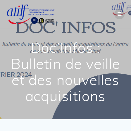
Passer
au
contenu
Doc’Infos :
Bulletin de veille
et des nouvelles
acquisitions