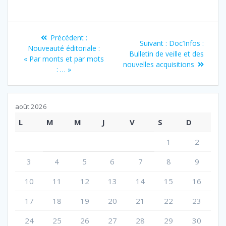
Navigation
Article
Précédent :
Article
Suivant :
Doc’Infos :
de
précédent
Nouveauté éditoriale :
suivant
Bulletin de veille et des
:
« Par monts et par mots
:
nouvelles acquisitions
l’article
: … »
août 2026
L
M
M
J
V
S
D
1
2
3
4
5
6
7
8
9
10
11
12
13
14
15
16
17
18
19
20
21
22
23
24
25
26
27
28
29
30