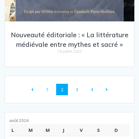
Nouveauté éditoriale : « La littérature
médiévale entre mythes et sacré »
18 juillet 2022
Navigation
Page
Page
Page
Page
1
2
3
4
au
sein
des
août 2026
L
M
M
J
V
S
D
articles