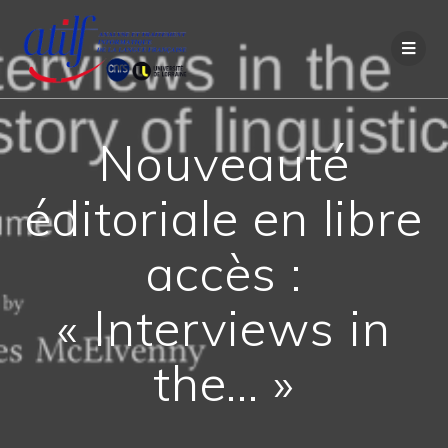
Passer
au
contenu
Nouveauté
éditoriale en libre
accès :
« Interviews in
the… »