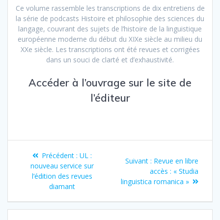
Ce volume rassemble les transcriptions de dix entretiens de
la série de podcasts Histoire et philosophie des sciences du
langage, couvrant des sujets de l’histoire de la linguistique
européenne moderne du début du XIXe siècle au milieu du
XXe siècle. Les transcriptions ont été revues et corrigées
dans un souci de clarté et d’exhaustivité.
Accéder à l’ouvrage sur le
site de
l’éditeur
Navigation
Article
Précédent :
UL :
Article
Suivant :
Revue en libre
de
précédent
nouveau service sur
suivant
accès : « Studia
:
l’édition des revues
:
linguistica romanica »
l’article
diamant