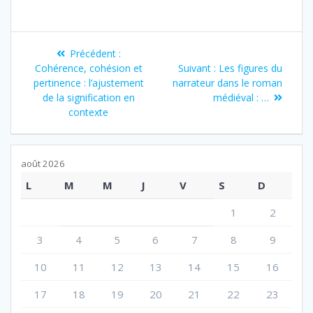
Navigation
Article
Précédent :
de
précédent
Article
Cohérence, cohésion et
Suivant :
Les figures du
:
suivant
pertinence : l’ajustement
narrateur dans le roman
l’article
:
de la signification en
médiéval : …
contexte
août 2026
L
M
M
J
V
S
D
1
2
3
4
5
6
7
8
9
10
11
12
13
14
15
16
17
18
19
20
21
22
23