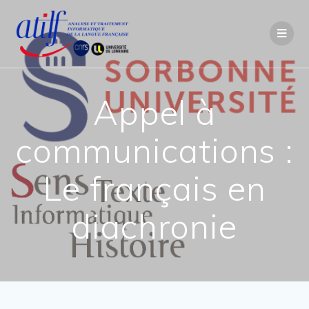
Passer
au
contenu
Appel à
communications :
Le français en
diachronie