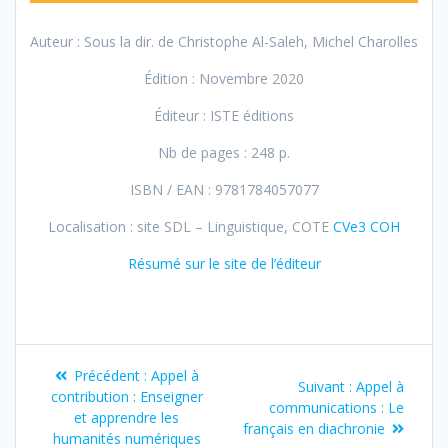
Auteur : Sous la dir. de
Christophe Al-Saleh,
Michel Charolles
Édition : Novembre 2020
Éditeur : ISTE éditions
Nb de pages : 248 p.
ISBN / EAN : 9781784057077
Localisation : site SDL – Linguistique, COTE
CVe3 COH
Résumé sur le site de l’éditeur
Navigation
Article
Précédent :
Appel à
Article
Suivant :
Appel à
de
précédent
contribution : Enseigner
suivant
communications : Le
:
et apprendre les
:
français en diachronie
humanités numériques