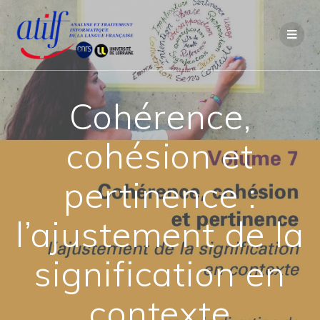
Passer
au
contenu
Cohérence,
cohésion et
pertinence :
l’ajustement de la
signification en
contexte