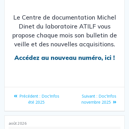
Le Centre de documentation Michel
Dinet du laboratoire
ATILF
vous
propose chaque mois son bulletin de
veille et des nouvelles acquisitions.
Accédez au nouveau numéro,
ici
!
Navigation
Article
Article
Précédent :
Doc’Infos
Suivant :
Doc’Infos
de
précédent
suivant
été 2025
novembre 2025
:
:
l’article
août 2026