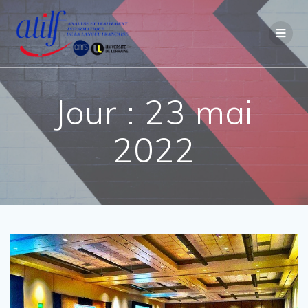
Passer
au
contenu
Jour :
23 mai
2022