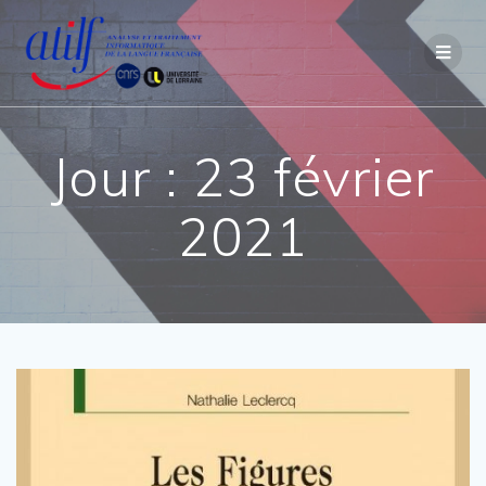
Passer
au
contenu
Jour :
23 février
2021