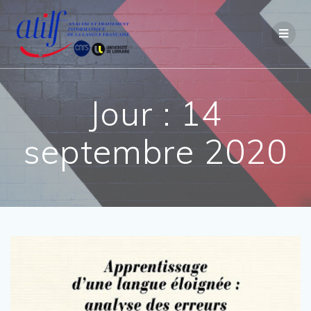
Passer
au
contenu
Jour :
14
septembre 2020