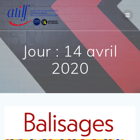
Passer
au
contenu
Jour :
14 avril
2020