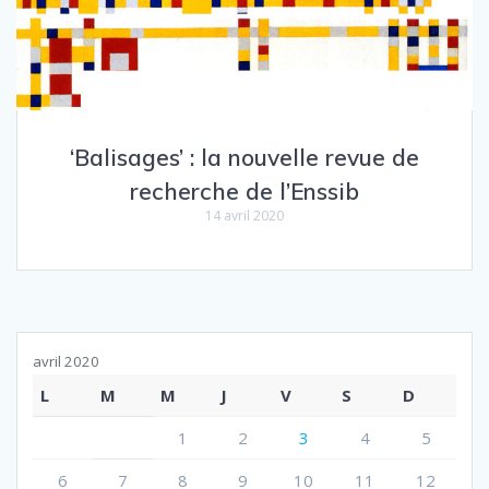
‘Balisages’ : la nouvelle revue de
recherche de l’Enssib
14 avril 2020
avril 2020
L
M
M
J
V
S
D
1
2
3
4
5
6
7
8
9
10
11
12