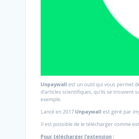
Unpaywall
est un outil qui vous permet de
d’articles scientifiques, qu’ils se trouvent 
exemple.
Lancé en 2017
Unpaywall
est géré par
Im
Il est possible de le télécharger comme ex
Pour télécharger l’extension
: