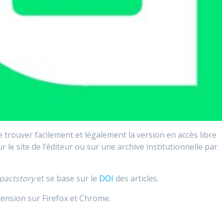
 trouver facilement et légalement la version en accès libre
sur le site de l’éditeur ou sur une archive institutionnelle par
pactstory
et se base sur le
DOI
des articles.
tension sur Firefox et Chrome.