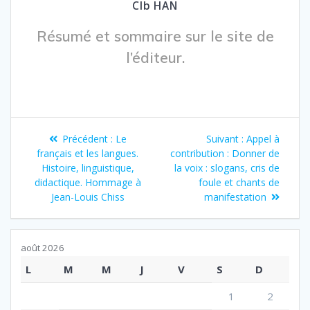
CIb HAN
Résumé et sommaire sur
le site de
l’éditeur.
Navigation
Article
Article
Précédent :
Le
Suivant :
Appel à
de
précédent
suivant
français et les langues.
contribution : Donner de
:
:
Histoire, linguistique,
la voix : slogans, cris de
l’article
didactique. Hommage à
foule et chants de
Jean-Louis Chiss
manifestation
août 2026
L
M
M
J
V
S
D
1
2