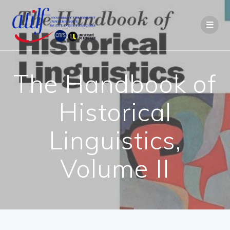
Passer
au
contenu
The Handbook of
Historical
Linguistics,
Volume II