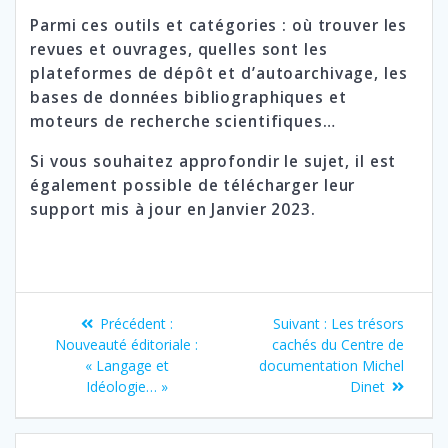
Parmi ces outils et catégories : où trouver les
revues et ouvrages, quelles sont les
plateformes de dépôt et d’autoarchivage, les
bases de données bibliographiques et
moteurs de recherche scientifiques…
Si vous souhaitez approfondir le sujet, il est
également possible de
télécharger leur
support
mis à jour en Janvier 2023.
Navigation
Article
Article
Précédent :
Suivant :
Les trésors
de
précédent
suivant
Nouveauté éditoriale :
cachés du Centre de
:
:
« Langage et
documentation Michel
l’article
Idéologie… »
Dinet