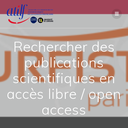
Passer
au
contenu
Rechercher des
publications
scientifiques en
accès libre / open
access