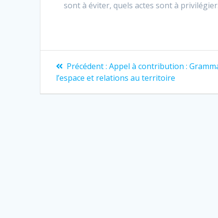
sont à éviter, quels actes sont à privilégier
Navigation
Article
Précédent :
Appel à contribution : Gramm
précédent
de
l’espace et relations au territoire
:
l’article