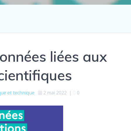
données liées aux
cientifiques
que et technique
2 mai 2022
|
0