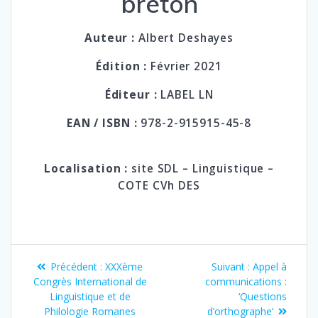
breton
Auteur :
Albert Deshayes
Édition :
Février 2021
Éditeur :
LABEL LN
EAN / ISBN :
978-2-915915-45-8
Localisation :
site SDL – Linguistique –
COTE
CVh DES
Navigation
Article
Article
Précédent :
XXXème
Suivant :
Appel à
de
précédent
suivant
Congrès International de
communications :
:
:
Linguistique et de
‘Questions
l’article
Philologie Romanes
d’orthographe’