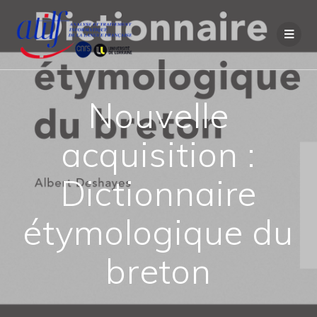
Passer
au
contenu
Nouvelle
acquisition :
Dictionnaire
étymologique du
breton