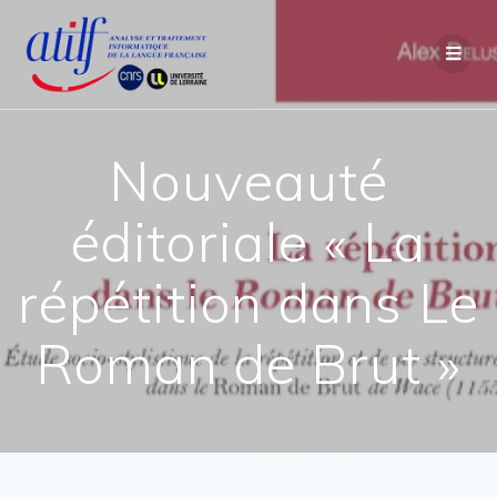
Passer
au
contenu
Nouveauté
éditoriale « La
répétition dans Le
Roman de Brut »