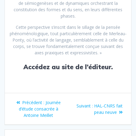
de sémiogenèses et de dynamiques orchestrant la
constitution des formes et du sens, en leurs différentes
phases.
Cette perspective s’inscrit dans le sillage de la pensée
phénoménologique, tout particulièrement celle de Merleau-
Ponty, où l’activité de langage, semblablement à celle du
corps, se trouve fondamentalement conçue suivant des
axes praxiques et expressivistes. »
Accédez au
site de l’éditeur
.
Navigation
Article
Précédent :
Journée
Article
Suivant :
HAL-CNRS fait
de
précédent
d’étude consacrée à
suivant
peau neuve
:
Antoine Meillet
:
l’article