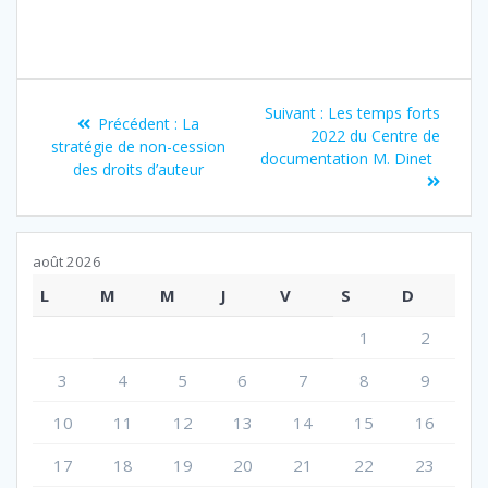
Navigation
Article
Suivant :
Les temps forts
Article
Précédent :
La
de
suivant
2022 du Centre de
précédent
stratégie de non-cession
:
documentation M. Dinet
:
des droits d’auteur
l’article
août 2026
L
M
M
J
V
S
D
1
2
3
4
5
6
7
8
9
10
11
12
13
14
15
16
17
18
19
20
21
22
23