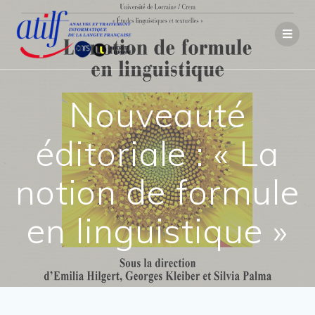
Passer
au
contenu
Nouveauté
éditoriale : « La
notion de formule
en linguistique »