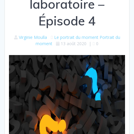
laboratoire –
Épisode 4
Virginie Moulla
Le portrait du moment
Portrait du
moment
13 août 2020
|
0