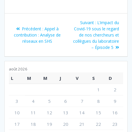
Navigation
Article
Suivant :
L’impact du
de
Article
suivant
Précédent :
Appel à
Covid-19 sous le regard
précédent
:
contribution : Analyse de
de nos chercheurs et
l’article
:
réseaux en SHS
collègues du laboratoire
– Épisode 5
août 2026
L
M
M
J
V
S
D
1
2
3
4
5
6
7
8
9
10
11
12
13
14
15
16
17
18
19
20
21
22
23