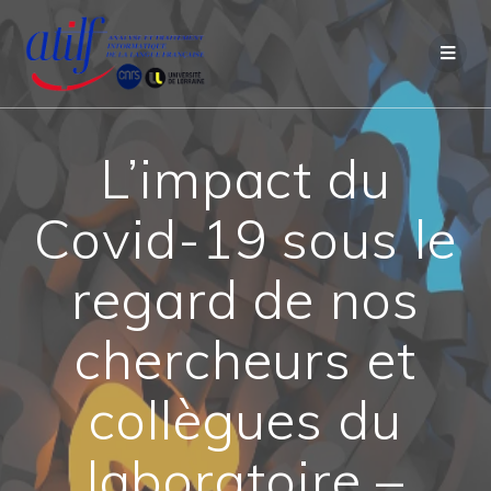
Passer
au
contenu
L’impact du
Covid-19 sous le
regard de nos
chercheurs et
collègues du
laboratoire –