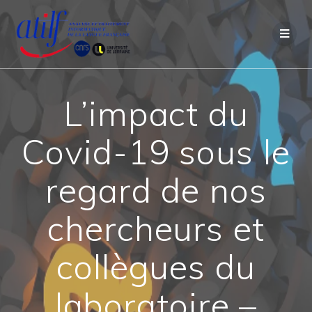
Passer
au
contenu
L’impact du
Covid-19 sous le
regard de nos
chercheurs et
collègues du
laboratoire –