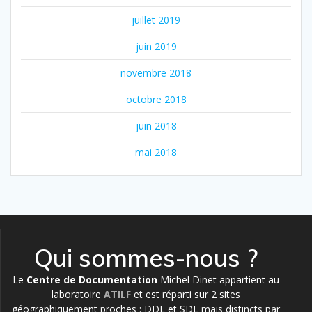
juillet 2019
juin 2019
novembre 2018
octobre 2018
juin 2018
mai 2018
Qui sommes-nous ?
Le
Centre de Documentation
Michel Dinet appartient au
laboratoire
ATILF
et est réparti sur 2 sites
géographiquement proches : DDL et SDL mais distincts par