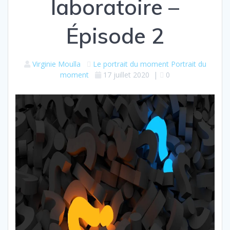
laboratoire –
Épisode 2
Virginie Moulla
Le portrait du moment
Portrait du
moment
17 juillet 2020
|
0