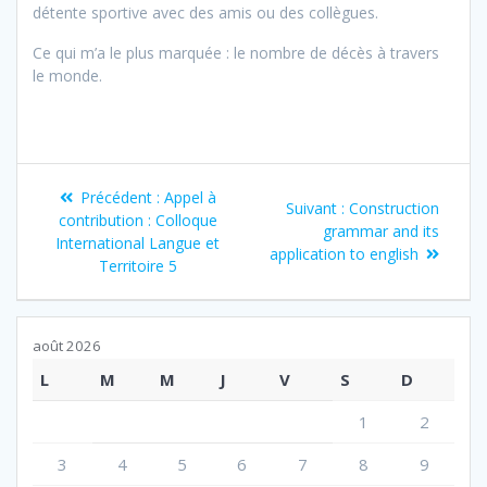
détente sportive avec des amis ou des collègues.
Ce qui m’a le plus marquée : le nombre de décès à travers
le monde.
Navigation
Article
Précédent :
Appel à
Article
Suivant :
Construction
de
précédent
contribution : Colloque
suivant
grammar and its
:
International Langue et
:
application to english
l’article
Territoire 5
août 2026
L
M
M
J
V
S
D
1
2
3
4
5
6
7
8
9