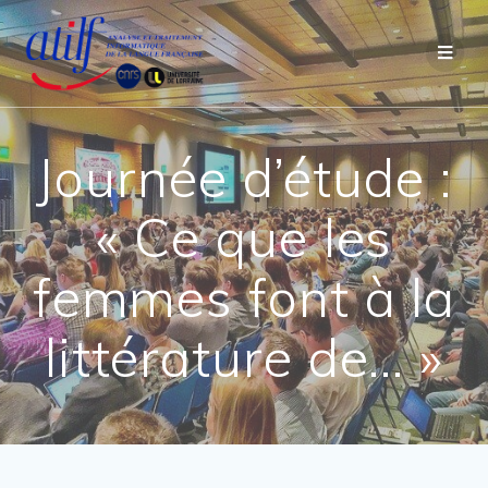
Passer
au
contenu
Journée d’étude :
« Ce que les
femmes font à la
littérature de… »