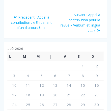
Navigation
Article
Suivant :
Appel à
Article
Précédent :
Appel à
de
suivant
contribution pour la
précédent
contribution : « En parlant
:
revue « Verbum et lingua
:
d’un discours !… »
l’article
: … »
août 2026
L
M
M
J
V
S
D
1
2
3
4
5
6
7
8
9
10
11
12
13
14
15
16
17
18
19
20
21
22
23
24
25
26
27
28
29
30