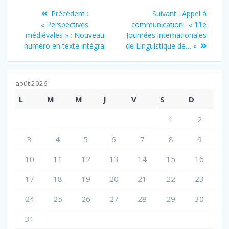
Navigation
Article
Précédent :
Suivant :
Appel à
de
Article
suivant
« Perspectives
communication : « 11e
précédent
:
médiévales » : Nouveau
Journées internationales
l’article
:
numéro en texte intégral
de Linguistique de… »
août 2026
L
M
M
J
V
S
D
1
2
3
4
5
6
7
8
9
10
11
12
13
14
15
16
17
18
19
20
21
22
23
24
25
26
27
28
29
30
31