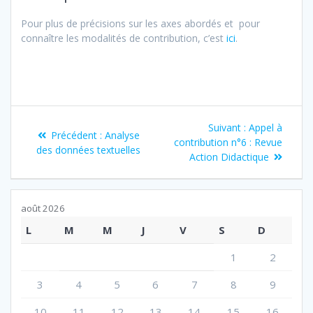
Pour plus de précisions sur les axes abordés et pour
connaître les modalités de contribution, c’est
ici
.
Navigation
Article
Suivant :
Appel à
Article
Précédent :
Analyse
de
suivant
contribution n°6 : Revue
précédent
des données textuelles
:
Action Didactique
:
l’article
août 2026
L
M
M
J
V
S
D
1
2
3
4
5
6
7
8
9
10
11
12
13
14
15
16