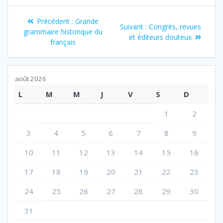
Navigation
Article
Précédent :
Grande
Article
Suivant :
Congrès, revues
de
précédent
grammaire historique du
suivant
et éditeurs douteux
:
français
:
l’article
août 2026
L
M
M
J
V
S
D
1
2
3
4
5
6
7
8
9
10
11
12
13
14
15
16
17
18
19
20
21
22
23
24
25
26
27
28
29
30
31