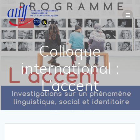
Passer
au
contenu
Colloque
international :
L’accent