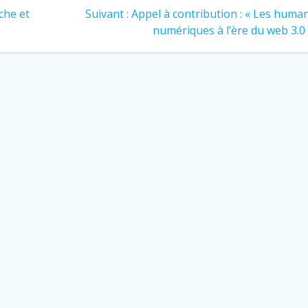
Article
che et
Suivant :
Appel à contribution : « Les huma
suivant
numériques à l’ère du web 3.0
: