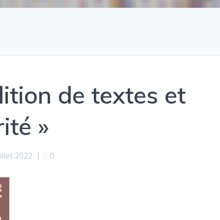
ition de textes et
rité »
illet 2022
|
0