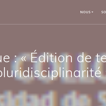
NOUS
SO
e : « Édition de t
pluridisciplinarité 