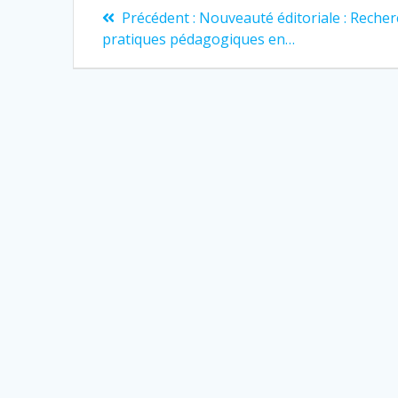
Navigation
Article
Précédent :
Nouveauté éditoriale : Recher
précédent
de
pratiques pédagogiques en…
:
l’article