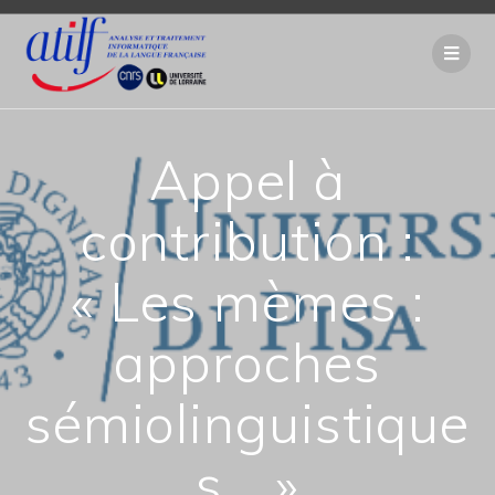
Passer
au
contenu
Appel à
contribution :
« Les mèmes :
approches
sémiolinguistique
s… »