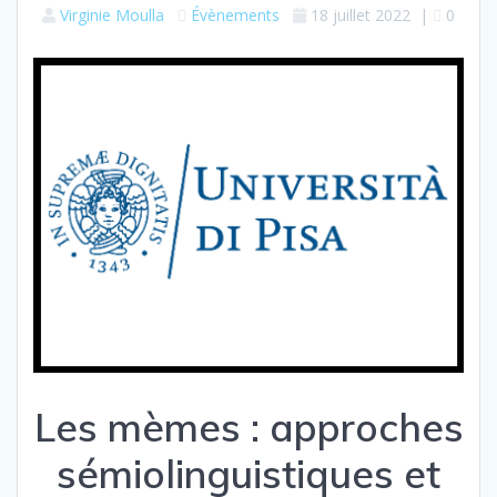
Virginie Moulla
Évènements
18 juillet 2022
|
0
Les
m
èmes :
a
pproches
s
émiolinguistique
s
et