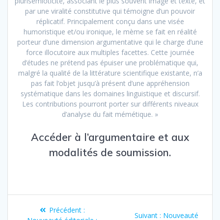
plurisémioticité, associant le plus souvent image et texte, et
par une viralité constitutive qui témoigne d’un pouvoir
réplicatif. Principalement conçu dans une visée
humoristique et/ou ironique, le mème se fait en réalité
porteur d’une dimension argumentative qui le charge d’une
force illocutoire aux multiples facettes. Cette journée
d’études ne prétend pas épuiser une problématique qui,
malgré la qualité de la littérature scientifique existante, n’a
pas fait l’objet jusqu’à présent d’une appréhension
systématique dans les domaines linguistique et discursif.
Les contributions pourront porter sur différents niveaux
d’analyse du fait mémétique. »
Accéder à l’argumentaire et aux
modalités de soumission.
Navigation
Article
Précédent :
Article
Suivant :
Nouveauté
précédent