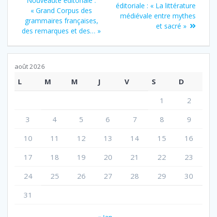
de
Nouveauté éditoriale :
suivant
éditoriale : « La littérature
:
« Grand Corpus des
:
médiévale entre mythes
l’article
grammaires françaises,
et sacré »
des remarques et des… »
août 2026
L
M
M
J
V
S
D
1
2
3
4
5
6
7
8
9
10
11
12
13
14
15
16
17
18
19
20
21
22
23
24
25
26
27
28
29
30
31