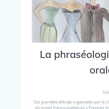
La phraséologi
oral
Uni
Ces journées d’étude organisées par le L
du projet franco-québécois « Énoncés s