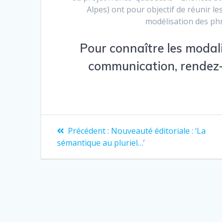
Alpes) ont pour objectif de réunir le
modélisation des phr
Pour connaître les modal
communication, rendez
Navigation
Article
Précédent :
Nouveauté éditoriale : ‘La
précédent
de
sémantique au pluriel…’
:
l’article