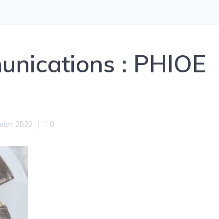
unications : PHIOE
nvier 2022
|
0