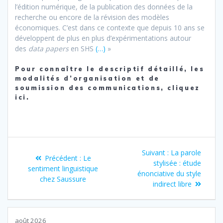
l’édition numérique, de la publication des données de la
recherche ou encore de la révision des modèles
économiques. C’est dans ce contexte que depuis 10 ans se
développent de plus en plus d’expérimentations autour
des
data papers
en SHS
(…)
»
Pour connaître le descriptif détaillé, les
modalités d’organisation et de
soumission des communications, cliquez
ici
.
Navigation
Article
Suivant :
La parole
Article
Précédent :
Le
de
suivant
stylisée : étude
précédent
sentiment linguistique
:
énonciative du style
:
chez Saussure
l’article
indirect libre
août 2026