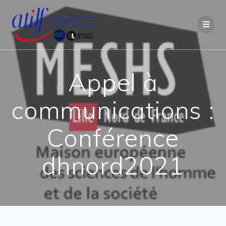
Passer
au
contenu
Appel à
communications :
Conférence
dhnord2021