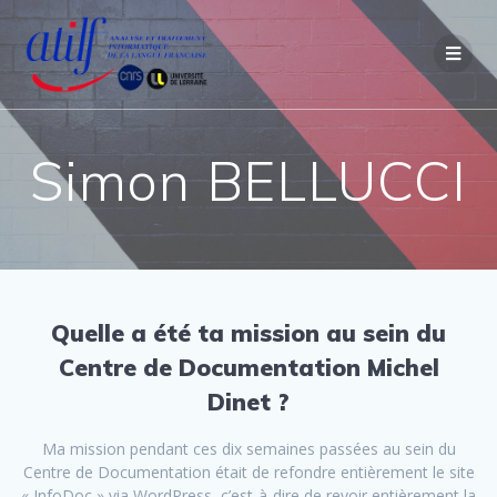
Passer
au
contenu
Simon BELLUCCI
Quelle a été ta mission au sein du
Centre de Documentation Michel
Dinet ?
Ma mission pendant ces dix semaines passées au sein du
Centre de Documentation était de refondre entièrement le site
« InfoDoc » via WordPress, c’est-à-dire de revoir entièrement la