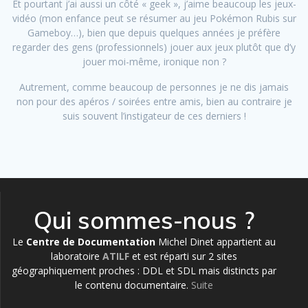
Et pourtant j’ai aussi un côté « geek », j’aime beaucoup les jeux-
vidéo (mon enfance peut se résumer au jeu Pokémon Rubis sur
Gameboy…), bien que depuis quelques années je préfère
regarder des gens (professionnels) jouer aux jeux plutôt que d’y
jouer moi-même, ironique non ?
Autrement, comme beaucoup de personnes je ne dis jamais
non pour des apéros / soirées entre amis, bien au contraire je
suis souvent l’instigateur de ces derniers !
Qui sommes-nous ?
Le
Centre de Documentation
Michel Dinet appartient au
laboratoire
ATILF
et est réparti sur 2 sites
géographiquement proches : DDL et SDL mais distincts par
le contenu documentaire.
Suite